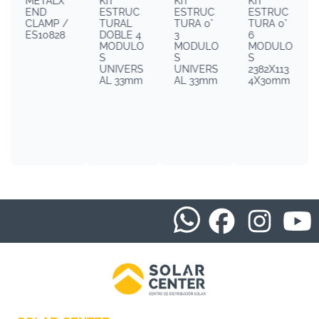
METALX
KIT
KIT
KIT
END
ESTRUC
ESTRUC
ESTRUC
CLAMP /
TURAL
TURA 0°
TURA 0°
ES10828
DOBLE 4
3
6
MODULO
MODULO
MODULO
S
S
S
UNIVERS
UNIVERS
2382X113
AL 33mm
AL 33mm
4X30mm