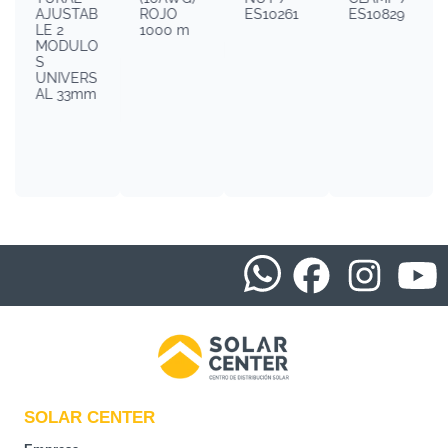
AJUSTAB
ROJO
ES10261
ES10829
LE 2
1000 m
MODULO
S
UNIVERS
AL 33mm
SOLAR CENTER