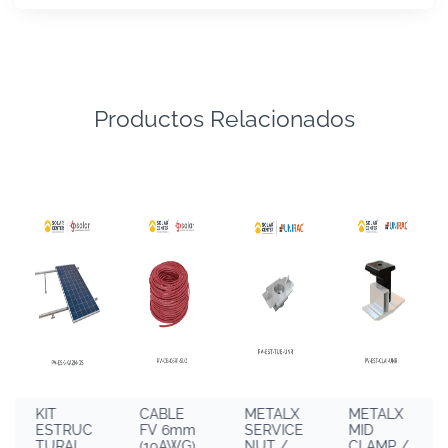
Productos Relacionados
KIT
CABLE
METALX
METALX
ESTRUC
FV 6mm
SERVICE
MID
TURAL
(10AWG)
NUT /
CLAMP /