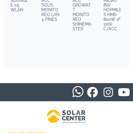
SDONGL
ACC
ACC
MICRO
E 05
SOLIS
GROWAT
INV
WLAN
MONITO
T
HOYMILE
REO LAN
MONITO
S HMS
4 PINES
REO
800W 1F
SHINEMA
110V
STER
C/ACC