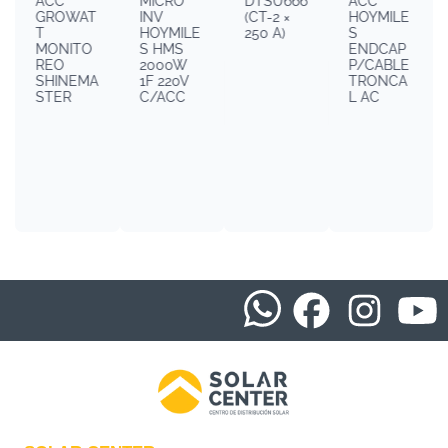
ACC
MICRO
DTSU666
ACC
GROWAT
INV
(CT-2 ×
HOYMILE
T
HOYMILE
250 A)
S
MONITO
S HMS
ENDCAP
REO
2000W
P/CABLE
SHINEMA
1F 220V
TRONCA
STER
C/ACC
L AC