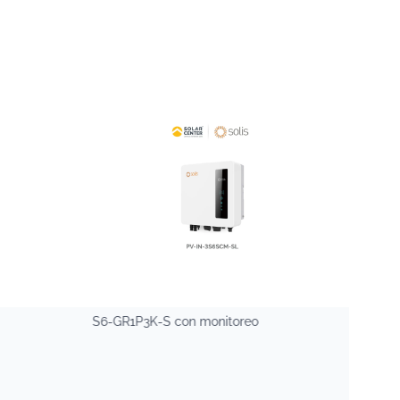
S6-GR1P3K-S con monitoreo
ACC 
SMAR