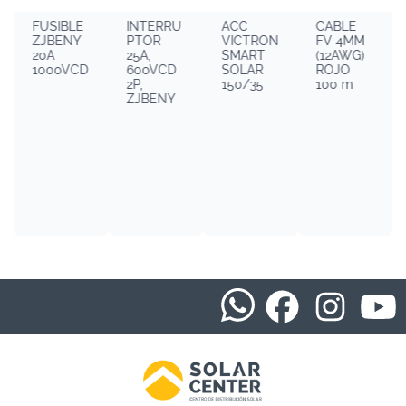
FUSIBLE
INTERRU
ACC
CABLE
ZJBENY
PTOR
VICTRON
FV 4MM
20A
25A,
SMART
(12AWG)
1000VCD
600VCD
SOLAR
ROJO
2P,
150/35
100 m
ZJBENY