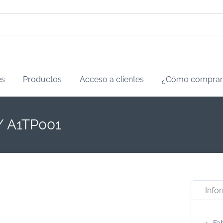
es
Productos
Acceso a clientes
¿Cómo comprar
/ A1TP001
Info
Fab