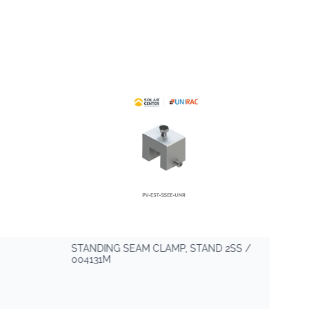
STANDING SEAM CLAMP, STAND 2SS /
BND 
004131M
3300