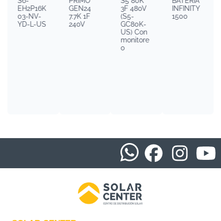
S6-
PRIMO
S5 80K
BATERIA
EH2P16K
GEN24
3F 480V
INFINITY
03-NV-
7.7K 1F
(S5-
1500
YD-L-US
240V
GC80K-
US) Con
monitore
o