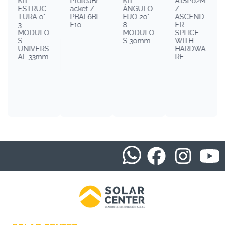
KIT
ProteaBr
KIT
A1SP02M
ESTRUC
acket /
ÁNGULO
/
TURA 0°
PBAL6BL
FIJO 20°
ASCEND
3
F10
8
ER
MODULO
MODULO
SPLICE
S
S 30mm
WITH
UNIVERS
HARDWA
AL 33mm
RE