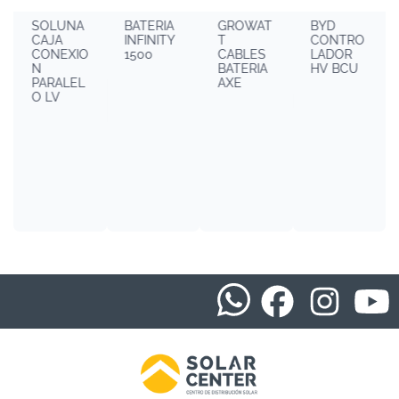
LUNA
BATERIA
GROWAT
BYD
SOLUN
JA
INFINITY
T
CONTRO
10KW L
NEXIO
1500
CABLES
LADOR
LI-ION
BATERIA
HV BCU
RALEL
AXE
V