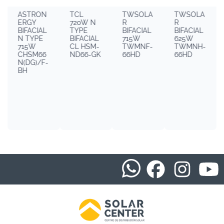
ASTRON
TCL
TWSOLA
TWSOLA
ERGY
720W N
R
R
BIFACIAL
TYPE
BIFACIAL
BIFACIAL
N TYPE
BIFACIAL
715W
625W
715W
CL HSM-
TWMNF-
TWMNH-
CHSM66
ND66-GK
66HD
66HD
N(DG)/F-
BH