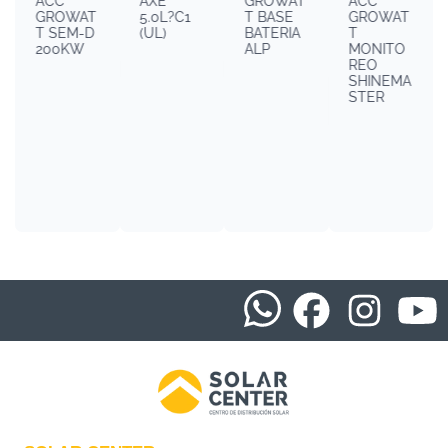
ACC
AXE
GROWAT
ACC
GROWAT
5.0L?C1
T BASE
GROWAT
T SEM-D
(UL)
BATERIA
T
200KW
ALP
MONITO
REO
SHINEMA
STER