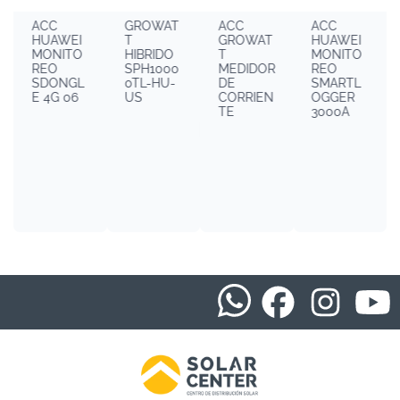
ACC
GROWAT
ACC
ACC
HUAWEI
T
GROWAT
HUAWEI
MONITO
HIBRIDO
T
MONITO
REO
SPH1000
MEDIDOR
REO
SDONGL
0TL-HU-
DE
SMARTL
E 4G 06
US
CORRIEN
OGGER
TE
3000A