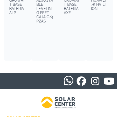
GROWAT
ADJUSTA
GROWAT
HUAWEI
T BASE
BLE
T BASE
7K HV LI-
BATERIA
LEVELIN
BATERIA
ION
ALP
G FEET
AXE
CAJA C/4
PZAS